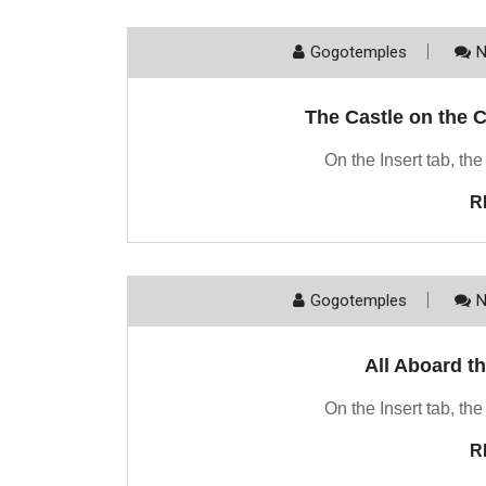
Gogotemples
N
The Castle on the C
On the Insert tab, the
R
Gogotemples
N
All Aboard t
On the Insert tab, the
R