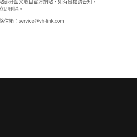
站部分圖文取自官方網站，如有侵權請告知，
立即刪除。
信箱：service@vh-link.com