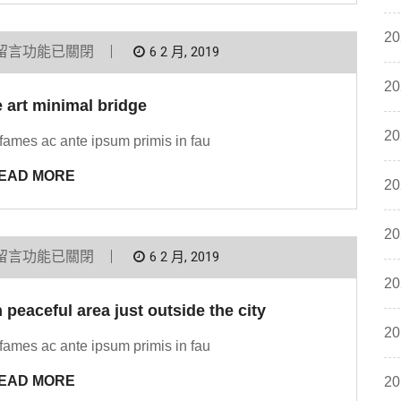
20
留言功能已關閉
6 2 月, 2019
20
e art minimal bridge
20
fames ac ante ipsum primis in fau
EAD MORE
20
20
留言功能已關閉
6 2 月, 2019
20
peaceful area just outside the city
20
fames ac ante ipsum primis in fau
EAD MORE
20