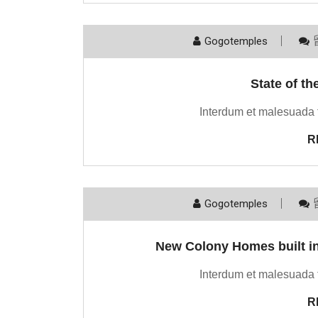
Gogotemples
State of th
Interdum et malesuada 
R
Gogotemples
New Colony Homes built in 
Interdum et malesuada 
R