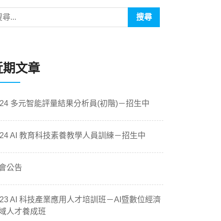
近期文章
024 多元智能評量結果分析員(初階)－招生中
024 AI 教育科技素養教學人員訓練－招生中
會公告
023 AI 科技產業應用人才培訓班－AI暨數位經濟
域人才養成班