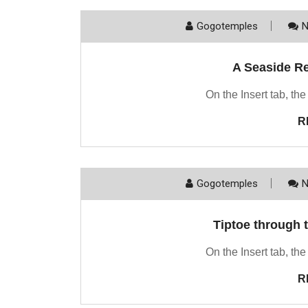
Gogotemples
N
A Seaside R
On the Insert tab, the
R
Gogotemples
N
Tiptoe through 
On the Insert tab, the
R