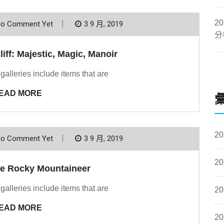
2
o Comment Yet
3 9 月, 2019
分
liff: Majestic, Magic, Manoir
 galleries include items that are
EAD MORE
20
o Comment Yet
3 9 月, 2019
20
he Rocky Mountaineer
 galleries include items that are
20
EAD MORE
20