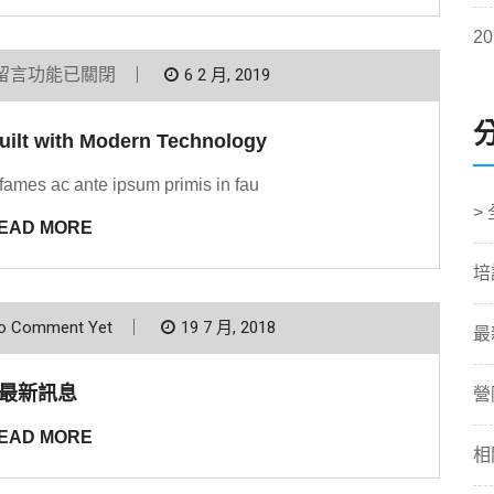
20
留言功能已關閉
6 2 月, 2019
uilt with Modern Technology
fames ac ante ipsum primis in fau
>
EAD MORE
培
o Comment Yet
19 7 月, 2018
最
最新訊息
營
EAD MORE
相