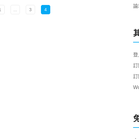
論
1
...
3
4
登
訂
訂
W