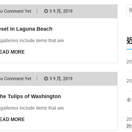
o Comment Yet
3 9 月, 2019
eset in Laguna Beach
 galleries include items that are
EAD MORE
2
o Comment Yet
3 9 月, 2019
2
the Tulips of Washington
本
 galleries include items that are
2
EAD MORE
跨