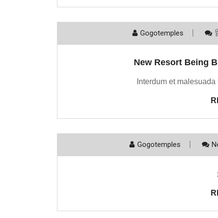
Gogotemples
New Resort Being B
Interdum et malesuada 
R
Gogotemples
N
R