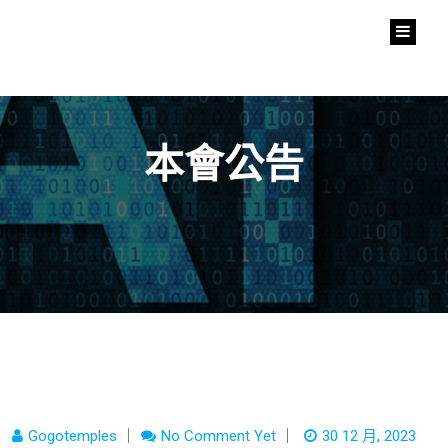
中華人工智慧協會
Chinese Artificial Intelligent Association
本會公告
Gogotemples
No Comment Yet
30 12 月, 2023