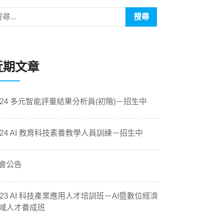
近期文章
024 多元智能評量結果分析員(初階)－招生中
024 AI 教育科技素養教學人員訓練－招生中
會公告
023 AI 科技產業應用人才培訓班－AI暨數位經濟
域人才養成班