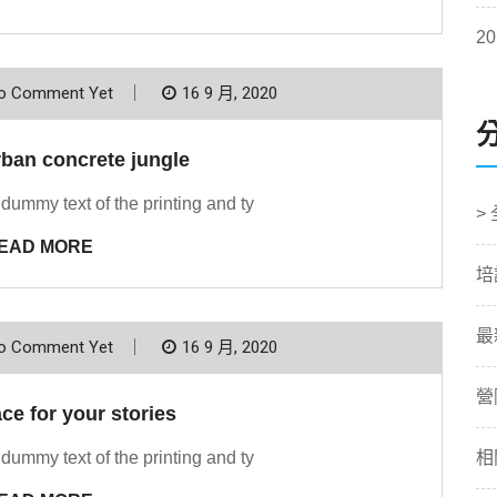
20
o Comment Yet
16 9 月, 2020
ban concrete jungle
dummy text of the printing and ty
>
EAD MORE
培
最
o Comment Yet
16 9 月, 2020
營
ace for your stories
dummy text of the printing and ty
相