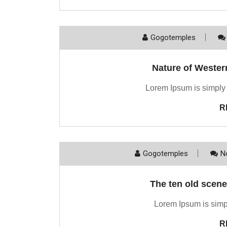
Gogotemples
Nature of Wester
Lorem Ipsum is simply 
R
Gogotemples
N
The ten old scene
Lorem Ipsum is simpl
R