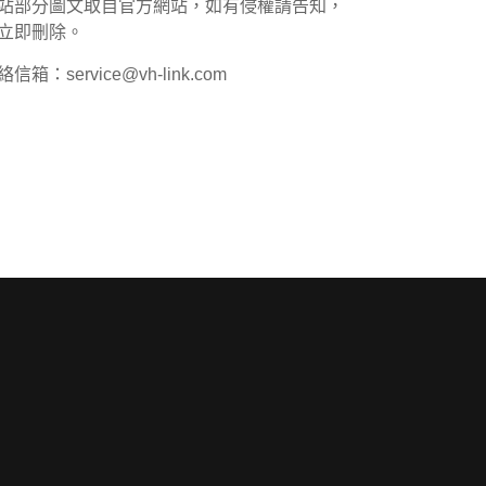
站部分圖文取自官方網站，如有侵權請告知，
立即刪除。
信箱：service@vh-link.com