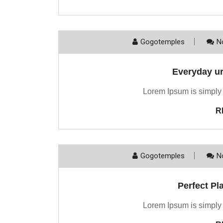
Gogotemples
N
Everyday ur
Lorem Ipsum is simply 
R
Gogotemples
N
Perfect Pl
Lorem Ipsum is simply 