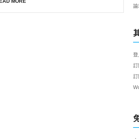
EAD MORE
論
登
訂
訂
W