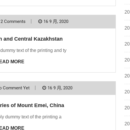
20
2 Comments
16 9 月, 2020
20
n and Central Kazakhstan
20
dummy text of the printing and ty
20
EAD MORE
20
o Comment Yet
16 9 月, 2020
20
ries of Mount Emei, China
20
y dummy text of the printing a
20
EAD MORE