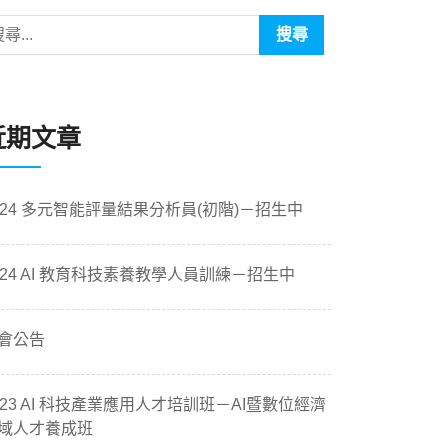
近期文章
024 多元智能評量結果分析員(初階)－招生中
024 AI 教育科技素養教學人員訓練－招生中
會公告
023 AI 科技產業應用人才培訓班－AI暨數位經濟
域人才養成班