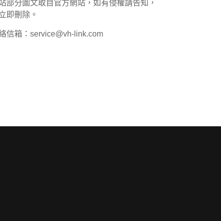
站部分圖文取自官方網站，如有侵權請告知，
立即刪除。
信箱：service@vh-link.com