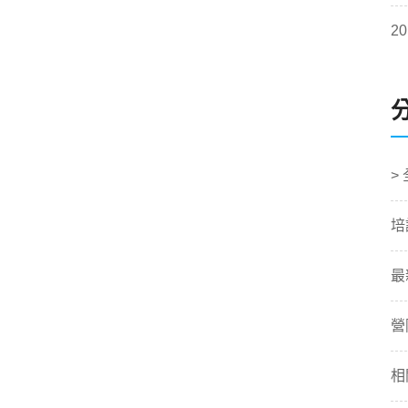
20
>
培
最
營
相