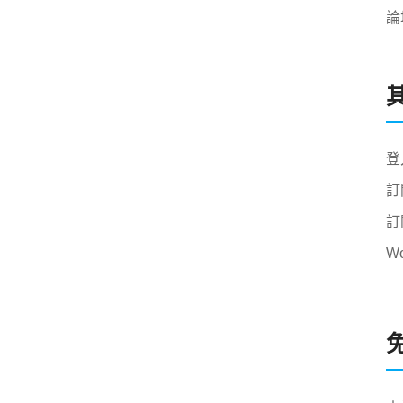
論
登
訂
訂
W