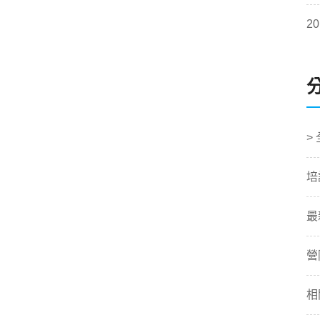
20
>
培
最
營
相