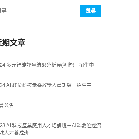
近期文章
024 多元智能評量結果分析員(初階)－招生中
024 AI 教育科技素養教學人員訓練－招生中
會公告
023 AI 科技產業應用人才培訓班－AI暨數位經濟
域人才養成班