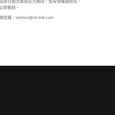
站部分圖文取自官方網站，如有侵權請告知，
立即刪除。
信箱：service@vh-link.com