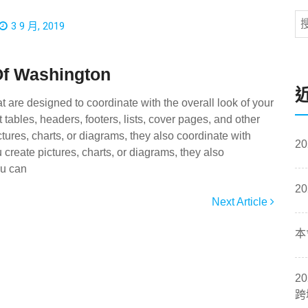
3 9 月, 2019
Of Washington
at are designed to coordinate with the overall look of your
tables, headers, footers, lists, cover pages, and other
ures, charts, or diagrams, they also coordinate with
2
reate pictures, charts, or diagrams, they also
ou can
2
Next Article
本
2
跨