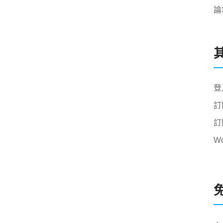
論
登
訂
訂
W