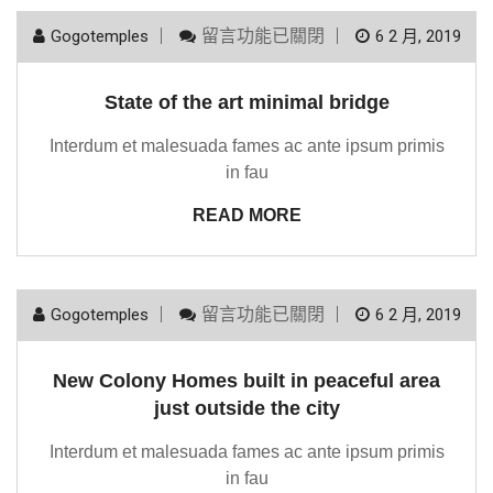
留言功能已關閉
Gogotemples
6 2 月, 2019
State of the art minimal bridge
Interdum et malesuada fames ac ante ipsum primis
in fau
READ MORE
留言功能已關閉
Gogotemples
6 2 月, 2019
New Colony Homes built in peaceful area
just outside the city
Interdum et malesuada fames ac ante ipsum primis
in fau