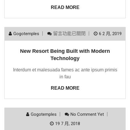
READ MORE
留言功能已關閉
Gogotemples
6 2 月, 2019
New Resort Being Built with Modern
Technology
Interdum et malesuada fames ac ante ipsum primis
in fau
READ MORE
Gogotemples
No Comment Yet
19 7 月, 2018