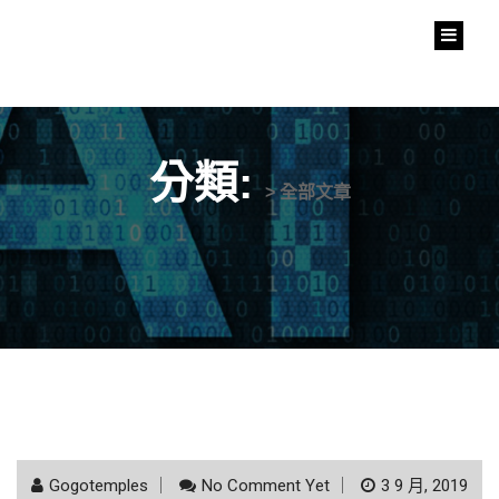
中華人工智慧協會
Chinese Artificial Intelligent Association
分類:
> 全部文章
Gogotemples
No Comment Yet
3 9 月, 2019