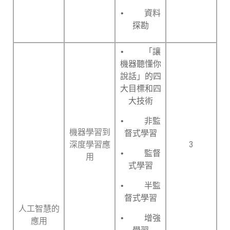
• 資料
探勘
• 「讓
機器聽懂你
說話」的四
大目標和四
大技術
• 非監
機器學習到
督式學習
深度學習應
3
• 監督
用
式學習
• 半監
督式學習
人工智慧的
• 增強
應用