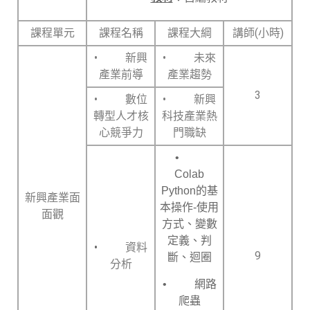
課程單元
課程名稱
課程大綱
講師(小時)
• 新興
• 未來
產業前導
產業趨勢
3
• 數位
• 新興
轉型人才核
科技產業熱
心競爭力
門職缺
•
Colab
Python的基
新興產業面
本操作-使用
面觀
方式、變數
定義、判
•
資料
9
斷、迴圈
分析
• 網路
爬蟲