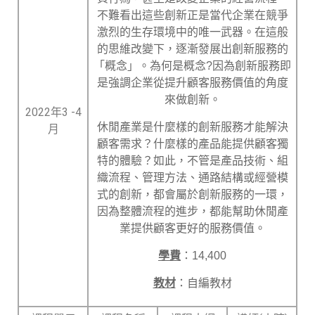
不難看出這些創新正是當代企業在競爭
激烈的生存環境中的唯一武器。在這般
的思維改變下，逐漸發展出創新服務的
「概念」。為何是概念?因為創新服務即
是強調企業從提升顧客服務價值的角度
來做創新。
2022年3 -4
休閒產業是什麼樣的創新服務才能解決
月
顧客需求？什麼樣的產品能提供顧客獨
特的體驗？如此，不管是產品技術、組
織流程、管理方法、通路結構或經營模
式的創新，都會屬於創新服務的一環，
因為整體流程的進步，都能幫助休閒產
業提供顧客更好的服務價值。
學費
：14,400
教材
：自編教材