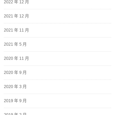
2022 年 12 月
2021 年 12 月
2021 年 11 月
2021 年 5 月
2020 年 11 月
2020 年 9 月
2020 年 3 月
2019 年 9 月
2019 年 2 月