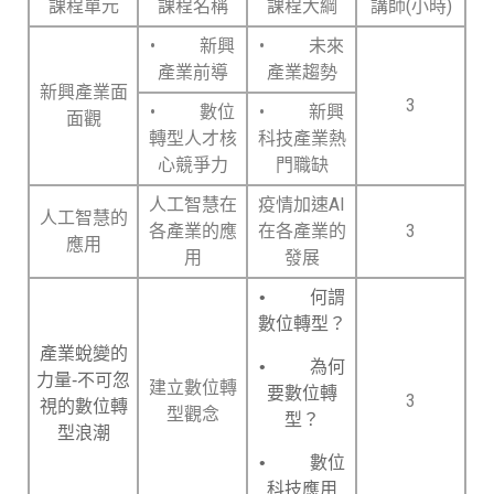
課程單元
課程名稱
課程大綱
講師(小時)
• 新興
• 未來
產業前導
產業趨勢
新興產業面
3
• 數位
• 新興
面觀
轉型人才核
科技產業熱
心競爭力
門職缺
人工智慧在
疫情加速AI
人工智慧的
各產業的應
在各產業的
3
應用
用
發展
• 何謂
數位轉型？
產業蛻變的
• 為何
力量-不可忽
建立數位轉
要數位轉
3
視的數位轉
型觀念
型？
型浪潮
• 數位
科技應用